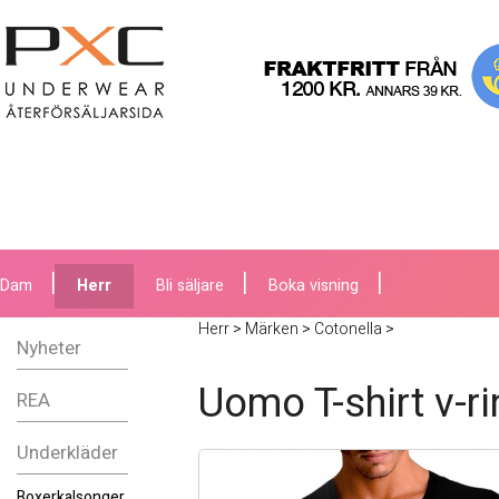
Dam
Herr
Bli säljare
Boka visning
Herr
>
Märken
>
Cotonella
>
Nyheter
Uomo T-shirt v-r
REA
Underkläder
Boxerkalsonger