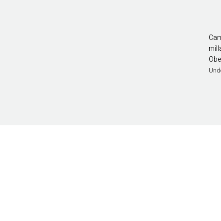
Cam
mil
Obe
Und